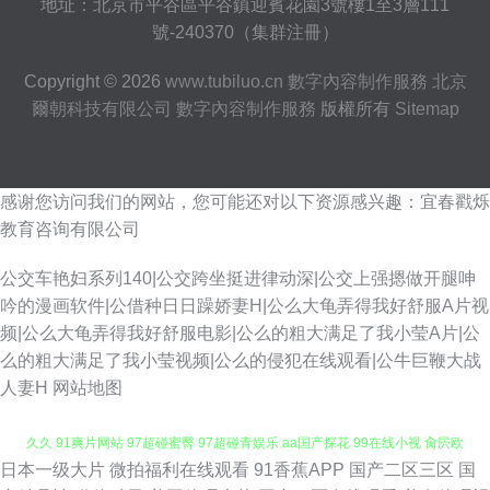
地址：北京市平谷區平谷鎮迎賓花園3號樓1至3層111
號-240370（集群注冊）
Copyright © 2026
www.tubiluo.cn
數字內容制作服務
北京
爾朝科技有限公司
數字內容制作服務
版權所有
Sitemap
感谢您访问我们的网站，您可能还对以下资源感兴趣：宜春戳烁
教育咨询有限公司
公交车艳妇系列140|公交跨坐挺进律动深|公交上强摁做开腿呻
吟的漫画软件|公借种日日躁娇妻H|公么大龟弄得我好舒服A片视
频|公么大龟弄得我好舒服电影|公么的粗大满足了我小莹A片|公
么的粗大满足了我小莹视频|公么的侵犯在线观看|公牛巨鞭大战
人妻H
网站地图
日本一级大片
微拍福利在线观看
91香蕉APP
国产二区三区
国
91刺激在线视频 精东肏屄 亚洲性爱视频 91n在线 91蜜桃破 91免费国 91社