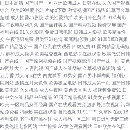
国日本高清
国产国产一区
亚洲欧洲成人
日韩在线
久久国产影视
综合
欧美69潮喷
伦理片app下载
激情视频国产精品
91草莓久草
另类文学 亚洲特黄 午夜影院307 日韩毛毛片 日韩操B 日韩一级免费视频 大
超碰
成人性爱aa影院
欧美性爱插插
欧美日韩色黄片
91草莓影
院
午夜电影网久久
国产丝袜美女
国产精彩视频
操碰视屏
国产
香蕉福利导航 国产另类老女人 久久香蕉网 天天干天天操天天 五月亭av 91偷
福利在线
91久久影院
免费日韩电影
日韩成人影视
欧美精品性
交
午夜宅男免费
另类亚洲色情
家庭乱伦理电影
91草B草B视频
拍字幕视频 超碰人妻97 五月丁香福利影院 www色图com 五月婷色色 超碰人
国产精品熟女一
国产巨乳在线观看
四虎免费91
国内精品无码短
片
超碰成人操操
欧美猛交视频
西瓜影院在线观看
欧美做受日韩
人超碰A 久久伊人视频 日逼精品 18视频黄app 国产视频欧美 日韩色网wy 影
国产在线一
国产原创视频在线
国产视频高清
国产丝袜一区
黄色
av网址大全
人妻乱视
国产成人在线网站
久草视频资源站
综合
音先锋97干 97av大香蕉 国产精品打炮自拍 蜜臀看片 深夜寂寞影院 97免费
五月香
成人app在线
四虎试看
91男女
国产男小鲜肉同
福利影
院网站
激情五月天色色
欧美极品电影
日韩成人第一页
国产日韩
超碰 第一导航 狠狠撸网址 伊人院大香蕉 九九自怕 欧美操逼1区 影音先锋鲁
欧美电影
久久机热
成人午夜网
黄色天堂男人
操视频免费91
日
韩中文在线
精品中的精品
97国产精品视频
91美女在线视频
51
鲁 91大香蕉伊人 国产精品第八页 久草福利视频蜜桃 91成人入口 精品挑选伊
欧美
一区精品麻豆经典
国产在线观看资源
波多野洁衣视频
污网
站免费看
特级欧美在线观看
自拍视频91
91艹艹
久草网在线
18
人国产 亚洲成人系列 国产九区在线视频 久久精品国产视频 午夜草AV 91涩
福利影院
老司机蜜桃在线
成人精品一区二区
韩日爆乳无码三级
欧美伦理电影网站
艹艹操操
AV黄色观看网站
日韩欧美在线国
情 www日本色色 另类激情综合 91日皮子 www97操 成人五月天色 狠狠操导