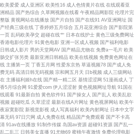
欧美爱爱
成人亚洲区
欧美性16
成人色情黄片在线
在线观看亚
洲精品
国产热综合
久草网视频在线看
午夜精品网影院
伦理片完
夜剧场 天天操天天添 51AVTV导航 99福利导航 成人午夜AV福利 韩日中无码
整版
黄视网站在线播放
国产片自拍
国产在线91
AV亚洲网址
国
产经典三级在线
丁香婷婷五月综合
五月花亚洲综合
国产影院第
视频 日本91视免费 亚洲系列午夜福利 91在线视 国产ts系列 久久绯色 欧洲色
一页
乱码欧美孕交
超碰在线艹
日本在线护士
黄色三级免费网址
香港电影伦理片
91黄色电影
亚洲一区成人视频
国产福利电影
二 无码福利影院 91aiai www日韩免费 国产浮力 久久加勒比久久 大香蕉岛国
日韩成人影片
男的天堂网AV
国产精品尤物在
免费a一毛片
欧美
肠交扩张另类
最新亚洲日韩精品
欧美在线视频
免费黄色网址在
片 免费观看黄色电影 视频综合久 51AV视频 AV美女网址 国产噜啊噜 玖草资
线
主播第一页
丁香五月网
性爱东京热
草逼视频78
国产成人免
费无码
高清日韩无码视频
宗和网五月天
日b视频
成人三级网站
源站 日本干逼操 午夜福利视频1 97人人专区 国产精品免费网站 欧美日韩中
在
主播福利姬h在线
国产精一精二区
基情涩涩网
51漫画成人
丁
香5月综合网
91爱爱com
伊人涩涩射
黄色视频网址导航
91国在
色色 午夜福利丝袜人妻 91精品10 超碰97人人草 海角国产一级视频 欧美人
线观看
91最新自拍
黄色软件91
国产操女人
国产乱人
欧美乱欲
视频
超碰吃瓜
久草涩涩
最新在线A片网址
黄色视屏网站
欧美午
成综合网 婷婷好色五月天 豆花tv在线a 免费操少妇 三级无码片 91n视频在线
夜寂寞影院
新视觉影视
成人写真福利
欧美内射网址
日本中文字
幕无码
97日穴网
成人免费在线
精品国产免费观看
国产不卡高
www色情 国产一卡一区 欧美国产激情 午夜vv福利 91人人妻 大香蕉AV大香
清
91av在线播放
91制作传媒
岛国av资源
超碰91资源
国产乱一
乱二乱三
日韩美女直播
91尤物69
蜜桃午夜激情
免费伦理电影
蕉 欧美日韩久久 性欧美成人18