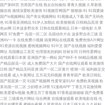
国产第66页
另类国产在线
熟女自拍偷拍
青青久视频
久草新视
频在线
激情深爱欧美激情
91视频官网国产
狠狠操-91
91我要操
国产ts视频网站
国产美女视频网站
91视频成人下载
国产无码色
色
91香蕉亚洲精品
91伊人加勒比
欧美狠狠插
日韩精品高清
黄
色av网
日本波多野吉衣
日韩在线观看精品
日本一级电影
久草
网页
97免费艹
岛国一区二区
岛国动作片在
波多野吉衣三级
亚
洲AV一卡
在线免费小视频
搞黄网站在线观看
免费色情A片网扯
91资源在线视频
蜜桃视频网站
91中文
国产在线视频
福利爱爱
网址
岛国搬运工首页
伦理朋友的妈妈
丝袜女同
日韩性爱网址
在线观看日本黄
亚洲国产第一网站
国产99不卡
66精品视频
国
产精品探花一区
成人免费国产大片
国产在线网址观看
欧美激情
日韩
国产精品无码亚洲
国产一区二区黄片
喷潮一区
福利姬足交
在线看
成人午夜网址
五月花无码视频
青青草国产
欧美日韩乱
国产屁屁第一页
91国产视频网
性爱草逼91AV
免费欧美视频
欧
美岛国一区二区
少妇喷水18禁
51漫画APP
丁香五月花激情网
欧美爱爱tv视频
免费五月丁香视频
97香蕉超级碰碰
国产免费看
二区
三级黄色片网站
综合网黄
在线播放观看
欧美电影在线
伦
理片在哪里看
蜜桃午夜网
久草资源在
日本三级大全
久久福利