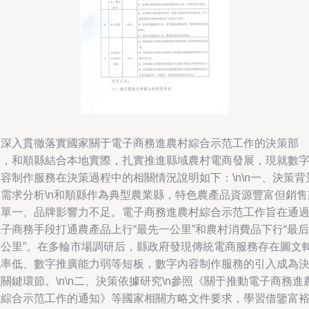
為深入貫徹落實國家關于電子商務進農村綜合示范工作的決策部
署，和順縣結合本地實際，扎實推進縣域農村電商發展，現就數
容制作服務在決策過程中的相關情況說明如下：\n\n一、決策背
與需求分析\n和順縣作為典型農業縣，特色農產品資源豐富但銷售
道單一、品牌影響力不足。電子商務進農村綜合示范工作旨在通
子商務手段打通農產品上行“最先一公里”和農村消費品下行“最后
一公里”。在多輪市場調研后，縣政府發現傳統電商服務存在圖文
化率低、數字推廣能力弱等短板，數字內容制作服務的引入成為
關鍵環節。\n\n二、決策依據研究\n參照《關于推動電子商務進
村綜合示范工作的通知》等國家相關方略文件要求，學習借鑒富