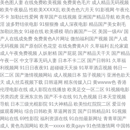
美色图人妻
在线免费欧美视频
免费黄色毛片
成人精品无码视频
欧美午夜极品
性欧美ⅩⅩⅩⅩ乱
欧美色色六月天
91影视网
午夜伦
久精热精品 日本韩国操逼 日韩qv 无码三级日韩 先锋影院光棍影院 伊人大橡
不卡
加勒比性爱网
青草国产在线视频
亚洲国产精品导航
欧美色
淫
波多野结依电影
91狠狠撸
成人深夜电影
精品国产美女剃毛
胶 在线97视频 最新亚洲黄色网址 91热爆 91网站在线观看 www香蕉视频 国
加勒比熟女
91碰在线
欧美裸模
萌白酱国产一区
美国一级AV
国
产人在线成免费
免费黄色A片网址
微拍福利国产视频
国产人成
产区123 久草成人看片 午夜福利a毛片 91成长人版网 97免费在线视频 狼友
无码视频
国产原创区色花堂
在线免费黄A片
久草福利
乱伦家庭
成人午夜免费视频
人妖射精
国产屁屁
国产精品天干天
国产精品
激情综合 日本韩国A片 丝袜美尻人妻偷拍 91在线深夜 91视屏观看 亚洲欧洲
午夜一区
中文字幕无码人妻
日本不卡二区
国产日韩91
久草福
利视频网
91日日夜夜91
超碰碰天天操
91草草酒店视频
韩日一
tv 91制片在线观看 精品AV国产 日本草逼 日韩无码av网站 日本人妻字幕 四
区二区
国产激情视频网站
成人视频日本
茄子视频污
亚洲色欲天
天
成人丝瓜视频下载
日韩逼网
精东传媒入口
黄wwww色
香港
虎午夜影院 午夜激情影院 在线视频污 91叉叉 91色色小视频 草草影院免费
伦理电影在线
成人影院在线播放
欧美足交一区二区
91视频电影
另类四虎
亚洲东京热
国产不卡在线
91九色视频
日本天堂视频
成人A级网站 第一导航福利国产 国产三级素人 美女强网址 欧美蜜桃熟妇性
导航
日本三级光棍影院
91大神精品
欧美怡红院院二区
爱豆传
媒观看网站
综合日韩欧美
草逼网首页
国产日韩精品91
91视频
爱 日本色播 日韩字幕在线观看 韩国啊v网址 阿v视频在线观看 色宅男宅女91
网站在线
69性影院
福利资源在线
91自拍最新网址
青青草国产
成人
黄色岛国网站
欧美一xxxxx
欧美gayv
91色情激情网
中国韩
91一区视频 岛国大片无码 国产又打又黄 欧美变态一区 欧洲午夜福利片 亚洲