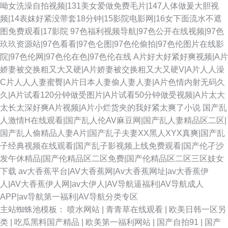
呦女洗澡自拍视频|131美女爱做免费毛片|147人体做爰大胆视
频|14表妺好紧没带套18分钟|15影院电影网|16女下面流水不遮
图免费观看|17影院
97色福利视频导航|97色公开在线视频|97色
玖玖资源站|97色看看|97色仑图|97色伦偷拍|97色伦图片在线影
院|97色伦网|97色伦在色|97色伦在线
A片好大好紧好爽视频|A片
娇妻被交换粗又大又硬|A片娇妻被交换粗又大又硬V|A片人人澡
C片人人人妻蜜臀|A片日本人妻偷人妻人妻|A片色情内射无码久
久|A片试看120分钟做受图片|A片试看50分钟做受视频|A片太大
太长太深好爽A片视频|A片小烂货夹的我好紧太爽了小说
国产乱
人激情H在线观看|国产乱人伦AV麻豆网|国产乱人妻精品区二区|
国产乱人偷精品人妻A片|国产乱子夫妻XX黑人XYX真爽|国产乱
子经典视频在线观看|国产乱子影视频上线免费观看|国产伦孑沙
发午休精品|国产伦精品区二区免费|国产伦精品区二区三区妓女
下载
av大香蕉平台|AV大香蕉网|Av大香蕉网址|av大香蕉伊
人|AV大香蕉伊人网|av大伊人|AV导航逼福利|AV导航成人
APP|av导航第一福利|AV导航分类专区
主站蜘蛛池模板：
喷水网站
|
青青草在线观看
|
欧美日韩一区另
类
|
吃瓜黑料国产精品
|
欧美第一福利网站
|
国产自拍91
|
国产