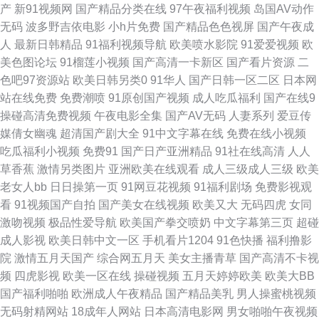
产
新91视频网
国产精品分类在线
97午夜福利视频
岛国AV动作
无码
波多野吉依电影
小h片免费
国产精品色色视屏
国产午夜成
航 蜜桃91无需下载 人人超碰人人 涩涩五月天婷婷 香蕉综合免费 中文字幕内
人
最新日韩精品
91福利视频导航
欧美喷水影院
91爱爱视频
欧
美色图论坛
91榴莲小视频
国产高清一卡新区
国产看片资源
二
射 91色涩 av热热 超碰在线导航 国产自25区 麻豆AV影院 人妖色色狼网站 五
色吧97资源站
欧美日韩另类0
91华人
国产日韩一区二区
日本网
站在线免费
免费潮喷
91原创国产视频
成人吃瓜福利
国产在线9
月天伦理 精品3d动漫一区 欧美综合色 无码岛国色情 伊人俺去射 91露出视频
操碰高清免费视频
午夜电影全集
国产AV无码
人妻系列
爱豆传
媒倩女幽魂
超清国产剧大全
91中文字幕在线
免费在线小视频
A片超碰 豆花成人视频 玖玖爱导航 人妻操操 日韩性交网址 午夜福利10
吃瓜福利小视频
免费91
国产日产亚洲精品
91社在线高清
人人
草香蕉
激情另类图片
亚洲欧美在线观看
成人三级成人三级
欧美
2026肏逼网 97无码视频 肏屄电影天堂 日韩人妻无码破解 成人淫移在线观看
老女人bb
日日操第一页
91网豆花视频
91福利剧场
免费影视观
看
91视频国产自拍
国产美女在线视频
欧美又大
无码四虎
女同
老司机人人超碰 日韩av网址大全 午夜剧场成人18 91内射喷水 www91小视
激吻视频
极品性爱导航
欧美国产拳交喷奶
中文字幕第三页
超碰
成人影视
欧美日韩中文一区
手机看片1204
91色快播
福利撸影
频 国产91丝袜 久久精品妻 欧洲亚洲自拍 三级片试看 亚洲欧美情欲 97人人
院
激情五月天国产
综合网五月天
美女主播青草
国产高清不卡视
频
四虎影视
欧美一区在线
操碰视频
五月天婷婷欧美
欧美大BB
摸人人爽 福利AV在线导航 黄色视频链接 欧美成人一线 日韩免费成人网站 亚
国产福利啪啪
欧洲成人午夜精品
国产精品美乳
男人操蜜桃视频
无码射精网站
18成年人网站
日本高清电影网
男女啪啪午夜视频
洲热热 91视频91 操欧美B 国产av第一页 在线观看美女福利 A片免费网址 福