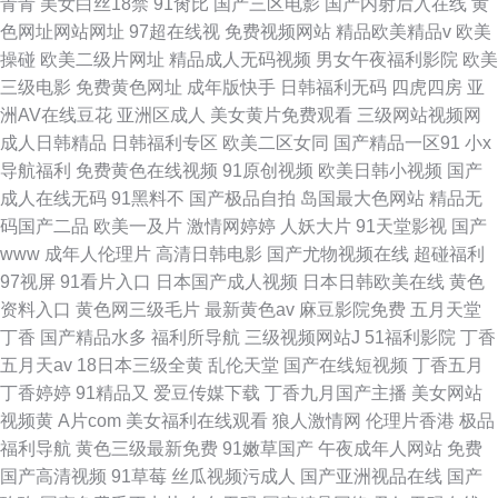
青青
美女白丝18禁
91肏比
国产三区电影
国产内射后入在线
黄
色网址网站网址
97超在线视
免费视频网站
精品欧美精品v
欧美
操碰
欧美二级片网址
精品成人无码视频
男女午夜福利影院
欧美
三级电影
免费黄色网址
成年版快手
日韩福利无码
四虎四房
亚
洲AV在线豆花
亚洲区成人
美女黄片免费观看
三级网站视频网
成人日韩精品
日韩福利专区
欧美二区女同
国产精品一区91
小x
导航福利
免费黄色在线视频
91原创视频
欧美日韩小视频
国产
成人在线无码
91黑料不
国产极品自拍
岛国最大色网站
精品无
码国产二品
欧美一及片
激情网婷婷
人妖大片
91天堂影视
国产
www
成年人伦理片
高清日韩电影
国产尤物视频在线
超碰福利
97视屏
91看片入口
日本国产成人视频
日本日韩欧美在线
黄色
资料入口
黄色网三级毛片
最新黄色av
麻豆影院免费
五月天堂
丁香
国产精品水多
福利所导航
三级视频网站J
51福利影院
丁香
五月天av
18日本三级全黄
乱伦天堂
国产在线短视频
丁香五月
丁香婷婷
91精品又
爱豆传媒下载
丁香九月国产主播
美女网站
视频黄
A片com
美女福利在线观看
狼人激情网
伦理片香港
极品
福利导航
黄色三级最新免费
91嫩草国产
午夜成年人网站
免费
国产高清视频
91草莓
丝瓜视频污成人
国产亚洲视品在线
国产