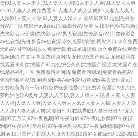
妻|91人妻人人妻人|91人妻人人揉|91人妻人人爽|91人妻人人爽
se|91人妻人人爽免费看|91人妻人人爽人人爽|91人妻人人爽人
人澡|91人妻人人澡|91人妻人人澡人人
先锋影音91九色|先锋影
音AVTT|先锋影音avtt在线|先锋影音AV导航|先锋影音AV狠狠撸|
先锋影音av另类|先锋影音AV男人资源|先锋影音AV片|先锋影音
av色在线|先锋影音av色资源
永久免费啪啪的网站入口|永久免费
无码AV国产网站|永久免费无限看成品短视频|永久免费在线观看
视频|永久中文字幕免费视频网站|尤物193国产精品|尤物福利在
线观看永久|尤物国产91九色综合久久|尤物国产视频|尤物国产在
线精品福利一区
免费看污片网站|免费看污网址|免费看香蕉AV|
免费能看的AV视屏|免费欧美A级性爱片|免费欧美夫妻性爱a片|
免费欧美黄色一级a片|免费欧美性爱a片|免费欧美淫乱A级片|免
费欧洲色淫A级片
人妻人人干|人妻人人模人人视频|人妻人人妻
人人操|人妻人人爽|人妻人人爽人人dvd|人妻人人摇|人妻人人澡
人人添|人妻人澡人爽|人妻日韩91在线导航|人妻日日日
97无人
妻|97五月天|97午夜视频|97午夜电影|97午夜电影网|97午夜福
利|97午夜福利理论片|97午夜福利视频|97午夜福利影院|97午夜
剧场
11月国产片挑战大尺度天花板|12孩岁女被躁BD|12影城|12