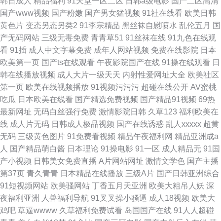
韩日成人
精品福利
91天堂一区二区
日韩a级电影
国产二区高清
国产www视频
国产粉嫩
国产男女猛视频
91社在线看
欧美日韩
黄色片
变态另态另类2
91李宗精品
黑丝袜自慰喷水
乱伦五月
国
产无码网站
三级无毒免费
青青草51
91丝袜在线
91九色在线观
看
91插
成人中文字幕免费
成年人网站视频
免费在线影院
日本
欧美第一页
国产ts在线观看
午夜影院国产在线
91操在线观看
日
韩在线播放视频
成人大片一级天天
内射性爱网址大全
欧美社区
第一页
欧美在线视频播放
91视频污污污
超碰在线公开
AV蜜桃
吃瓜
日本欧美在线看
国产精选免费视频
国产精品91视频
69热
最新网址
无码白丝强行免费
激情影院日韩
久草123
福利欧美在
线
成人片无码
日韩成人极品视频
国产在线诱惑
乱人xxxxx
超黄
无码
三级黄色图片
91免费看视频
精品午夜福利网
精品亚洲成a
人
国产精品萌白酱
日本理论
91操电影
91一区
成人精品无
91国
产小视频
日韩美女免费直播
A片网站网址
激情文学色
国产主播
第37页
青久青青
日本精品在线播放
三级A片
国产日韩亚洲综合
91短视频网站
欧美骚网站
丁香五月天亚洲
欧美大粗吊人妖
深
夜福利亚洲
人兽福利导航
91叉叉操小骚逼
成人18视频
欧美大
鸡吧
草逼wwww
久草福利免费试看
岛国国产在线
91人人超碰