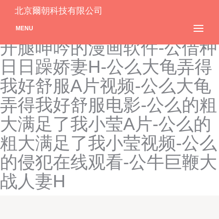
公交车艳妇系列140-公交跨
北京爾朝科技有限公司
坐挺进律动深-公交上强摁做
MENU
开腿呻吟的漫画软件-公借种
日日躁娇妻H-公么大龟弄得
我好舒服A片视频-公么大龟
弄得我好舒服电影-公么的粗
大满足了我小莹A片-公么的
粗大满足了我小莹视频-公么
的侵犯在线观看-公牛巨鞭大
战人妻H