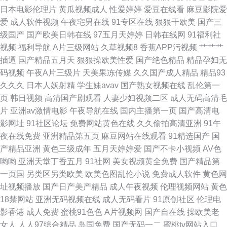
日本电影伦理片
黄瓜视频成人
性爱婷婷
爱豆在线看
麻豆影院爱
爱
成人软件视频
午夜宅男在线
91专区在线
狠狠干欧美
国产三
级国产
国产欧美日韩在线
97五月天婷婷
日韩在线网
91福利社
视频
福利导航
A片三级网站
久草视频8
香蕉APP污视频
艹艹艹
插逼
国产精品五月天
狠狠操欧美性爱
国产绝色精品
精品孕妇无
码视频
午夜A片三级片
天美果冻传媒
久久国产成人精品
精品93
久久久
日本人妖射精
学生妹avav
国产熟女视频在线
乱伦第一
页
韩日视频
高清国产剧观看
人妻少妇视频二区
成人无码高清毛
片
亚洲av激情电影
午夜导航在线
国内主播第一页
国产高清电
影网址
91社区论坛
免费网站黄色在线
久久偷拍高清亚洲
91午
夜在线免费
亚洲精品第五页
麻豆网站在线观看
91精选国产
国
产精品亚洲
黄色三级成年
五月天婷婷爱
国产不卡小视频
AV色
哟哟
亚洲天堂丁香五月
91社网
美女视频黄全免费
国产精品第
一页国
另类区另类欧美
欧美色图乱伦小说
免费成人软件
黄色网
址视频播放
国产日产美产精品
成人午夜视频
伦理视频网站
黄色
18禁网站
亚洲无码视频在线
成人无码看片
91原创社区
伦理电
影香港
成人免费
蜜桃91色色
A片视频网
国产自在线
操欧美老
女人
人人97综合精品
岛国免费
国产无码一二
蜜桃tv网站入口