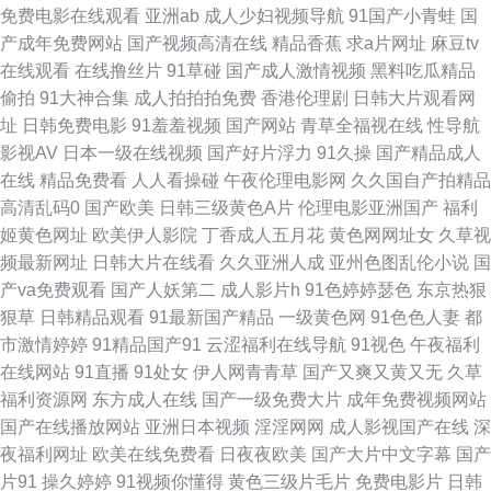
免费电影在线观看
亚洲ab
成人少妇视频导航
91国产小青蛙
国
产成年免费网站
国产视频高清在线
精品香蕉
求a片网址
麻豆tv
利社官网92 九一精品中文字幕 欧美伊人大香蕉 色先锋影音AV 伊人撸久久
在线观看
在线撸丝片
91草碰
国产成人激情视频
黑料吃瓜精品
偷拍
91大神合集
成人拍拍拍免费
香港伦理剧
日韩大片观看网
91伊人超碰 成人VA视频 青草视屏 五月天婷婷小说 91sefuo 99碰碰碰 福利
址
日韩免费电影
91羞羞视频
国产网站
青草全福视在线
性导航
影视AV
日本一级在线视频
国产好片浮力
91久操
国产精品成人
视频导航网址 激情四射天柳婷婷 免费三级毛片 日本一级理伦片 午夜影院岛
在线
精品免费看
人人看操碰
午夜伦理电影网
久久国自产拍精品
高清乱码0
国产欧美
日韩三级黄色A片
伦理电影亚洲国产
福利
国 国产成人自拍网 蜜臀AV性生活 日本免费网站 性爱AV午夜 91永久 成人免
姬黄色网址
欧美伊人影院
丁香成人五月花
黄色网网址女
久草视
频最新网址
日韩大片在线看
久久亚洲人成
亚州色图乱伦小说
国
费淫 精品自拍4 欧美乱日 色偷偷青青草97 亚洲巨乳16区 91青娱夫妻 欧美成
产va免费观看
国产人妖第二
成人影片h
91色婷婷瑟色
东京热狠
狠草
日韩精品观看
91最新国产精品
一级黄色网
91色色人妻
都
久草 瑟瑟视屏 亚洲视频二区熟妇 91日韩在线观看 www性爱com 国产自拍第
市激情婷婷
91精品国产91
云涩福利在线导航
91视色
午夜福利
在线网站
91直播
91处女
伊人网青青草
国产又爽又黄又无
久草
五页 老湿福利社91 日韩无码波多 影音先锋麻豆 国产精品情侣自拍 欧美剧情
福利资源网
东方成人在线
国产一级免费大片
成年免费视频网站
国产在线播放网站
亚洲日本视频
淫淫网网
成人影视国产在线
深
一级片 午夜激情av网站 91美女网站 阿v在线观看 国产超碰人人 九一大香蕉
夜福利网址
欧美在线免费看
日夜夜欧美
国产大片中文字幕
国产
片91
操久婷婷
91视频你懂得
黄色三级片毛片
免费电影片
日韩
欧美人人色 熟女色网 欧美自拍色图 69热9 超碰热99 黄色福利社 男女爱爱午