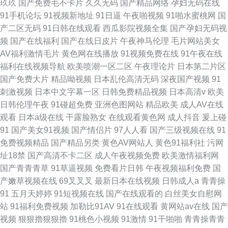
玖玖
国产免费毛不卡片
久久无码
国产精品网络
孕妇无码在线
91手机论坛
91视频新地址
91日逼
午夜啪视频
91啪水蜜桃网
国
产二区无码
91日韩在线观看
西瓜影院视频全集
国产孕妇无码视
频
国产在线福利
国产在线日皮片
午夜神马伦理
毛片网站美女
AV福利激情毛片
黄色网在线播放
91视频免费在线
91午夜在线
福利在线视频导航
欧美喷潮一区二区
午夜理论片
日本第二片区
国产免费大片
精品呦视频
日本乱伦高清无码
深夜国产视频
91
刺激视频
日本中文字幕一区
日韩免费精品视频
日本高清v
欧美
日韩伦理午夜
91碰超免费
亚洲色图网站
精品欧美
成人AV在线
观看
日本a级在线
干露脸熟女
在线观看黄色网
成人抖音
爰上碰
91
国产美女91视频
国产情侣片
97人人看
国产三级视频在线
91
免费视频精品
国产精品另类
黄色AV网站人
黄色91福利社
污网
址18禁
国产高清不卡二区
成人午夜视频免费
欧美激情福利网
国产青青青草
91草逼视频
免费看片日韩
午夜视频福利免费
国
产嫩草视频在线
69叉叉叉
最新日本在线视频
日韩成人a
青青操
91
五月天婷婷
91短视频在线
国产在线观看的
白丝美女自慰网
站
91福利免费视频
加勒比91AV
91在线观看
黄网站av在线
国产
视频
狠狠擼狠狠擼
91桃色小视频
91激情
91干啪啪
青青操青青