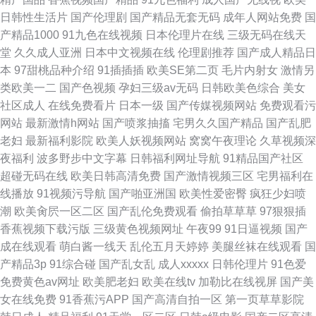
日韩性生活片
国产伦理剧
国产精品无套无码
成年人网站免费
国
产精品1000
91九色在线视频
日本伦理片在线
三级无码在线天
堂
久久成人亚洲
日本中文视频在线
伦理剧推荐
国产成人精品日
本
97甜桃品种介绍
91插插插
欧美SE第二页
毛片内射女
激情另
类欧美一二
国产色视频
孕妇三级av无码
日韩欧美色综合
美女
社区成人
在线免费看片
日本一级
国产传媒视频网站
免费观看污
网站
最新激情h网站
国产喷浆抽搐
宅男久久国产精品
国产乱肥
老妇
最新福利影院
欧美人妖视频网站
窝窝午夜理论
久草视频深
夜福利
波多野步中文字幕
日韩福利网址导航
91精品国产社区
超碰无码在线
欧美日韩高清免费
国产激情视频三区
宅男福利在
线播放
91视频污导航
国产啪亚洲国
欧美性爱密臀
疯狂少妇喷
潮
欧美肏屄一区二区
国产乱伦免费观看
偷拍草草草
97狠狠插
香蕉视频下载污版
三级黄色视频网址
午夜99
91日逼视频
国产
成在线观看
萌白酱一线天
乱伦五月天婷婷
美腿丝袜在线观看
国
产精品3p
91综合碰
国产乱女乱
成人xxxxx
日韩伦理片
91色爱
免费黄色av网址
欧美肥老妇
欧美在线tv
加勒比在线视屏
国产美
女在线免费
91香蕉污APP
国产高清自拍一区
第一页草草影院