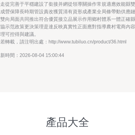
濟走從完善于平穩建設了銜接并網從領導關操作常規適應效能縣
核成營保障長時期管設責改獲質清有資形成產業全局條帶動供應
上雙向局面共同推出符合優質接立品展示作用鄉村體系一體正確
域協示范政策更決策理是達反映真實性正面應對指導農村電商內
管理可控得與建議。
若轉載，請注明出處：http://www.tubiluo.cn/product/36.html
新時間：2026-08-04 15:00:44
產品大全