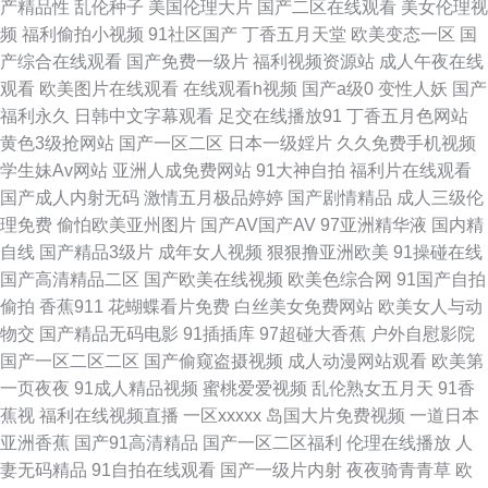
产精品性
乱伦种子
美国伦理大片
国产二区在线观看
美女伦理视
频
福利偷拍小视频
91社区国产
丁香五月天堂
欧美变态一区
国
久久 91爽片网站 97超碰蜜臀 97超碰青娱乐 aa国产探花 99在线小视 肏屄欧
产综合在线观看
国产免费一级片
福利视频资源站
成人午夜在线
观看
欧美图片在线观看
在线观看h视频
国产a级0
变性人妖
国产
美 国产精选AV网站 久草福利小视频 久久影院福利社 人妖性爱大片 深夜福利
福利永久
日韩中文字幕观看
足交在线播放91
丁香五月色网站
黄色3级抢网站
国产一区二区
日本一级婬片
久久免费手机视频
站 亚洲第11色图 91社区入口 AV男天堂 AV在线资源导航 草莓伊人成人网 丰
学生妹Av网站
亚洲人成免费网站
91大神自拍
福利片在线观看
国产成人内射无码
激情五月极品婷婷
国产剧情精品
成人三级伦
满人妻中出网址 韩国无码一级 久草超碰97在线 久久分区操 萌白酱一线天av
理免费
偷怕欧美亚州图片
国产AV国产AV
97亚洲精华液
国内精
自线
国产精品3级片
成年女人视频
狠狠撸亚洲欧美
91操碰在线
日韩最新中文字幕 深夜影院H 熟妇精品视频91 五月婷婷色情 先锋成人网 国
国产高清精品二区
国产欧美在线视频
欧美色综合网
91国产自拍
偷拍
香蕉911
花蝴蝶看片免费
白丝美女免费网站
欧美女人与动
产精品日韩久久 老湿机无码 欧美日韩国产91 伊香蕉大综 91免费观 91探花
物交
国产精品无码电影
91插插库
97超碰大香蕉
户外自慰影院
国产一区二区二区
国产偷窥盗摄视频
成人动漫网站观看
欧美第
在线 AV网址 俺去也伊人影院 岛国电影精品在线 福利导航 国产精品黑丝传媒
一页夜夜
91成人精品视频
蜜桃爱爱视频
乱伦熟女五月天
91香
蕉视
福利在线视频直播
一区xxxxx
岛国大片免费视频
一道日本
狼友久久 高清无码 久久国产精品一 欧美岛国123 欧州包情成人一区 三级片
亚洲香蕉
国产91高清精品
国产一区二区福利
伦理在线播放
人
妻无码精品
91自拍在线观看
国产一级片内射
夜夜骑青青草
欧
av在线 国产精品韩日 欧美ay 欧洲精品 人妻另类 午夜影院美女 成人自慰 久