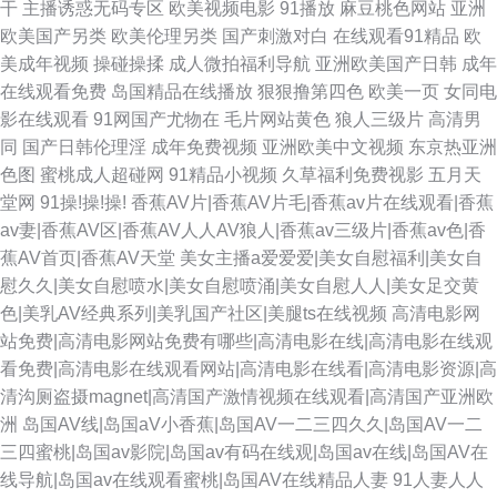
干
主播诱惑无码专区
欧美视频电影
91播放
麻豆桃色网站
亚洲
欧美国产另类
欧美伦理另类
国产刺激对白
在线观看91精品
欧
美成年视频
操碰操揉
成人微拍福利导航
亚洲欧美国产日韩
成年
在线观看免费
岛国精品在线播放
狠狠撸第四色
欧美一页
女同电
影在线观看
91网国产尤物在
毛片网站黄色
狼人三级片
高清男
同
国产日韩伦理淫
成年免费视频
亚洲欧美中文视频
东京热亚洲
色图
蜜桃成人超碰网
91精品小视频
久草福利免费视影
五月天
堂网
91操!操!操!
香蕉AV片|香蕉AV片毛|香蕉av片在线观看|香蕉
av妻|香蕉AV区|香蕉AV人人AV狼人|香蕉av三级片|香蕉av色|香
蕉AV首页|香蕉AV天堂
美女主播a爱爱爱|美女自慰福利|美女自
慰久久|美女自慰喷水|美女自慰喷涌|美女自慰人人|美女足交黄
色|美乳AV经典系列|美乳国产社区|美腿ts在线视频
高清电影网
站免费|高清电影网站免费有哪些|高清电影在线|高清电影在线观
看免费|高清电影在线观看网站|高清电影在线看|高清电影资源|高
清沟厕盗摄magnet|高清国产激情视频在线观看|高清国产亚洲欧
洲
岛国AV线|岛国aV小香蕉|岛国AV一二三四久久|岛国AV一二
三四蜜桃|岛国av影院|岛国av有码在线观|岛国av在线|岛国AV在
线导航|岛国av在线观看蜜桃|岛国AV在线精品人妻
91人妻人人