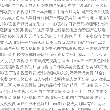
福利所导航视频
成人片免费
国产第9页
中文字幕bt原声
三级日
韩欧美
午夜视频123
日本推理片
丁香五月网站
国产免费看视频
极品成人色
成人黑料自拍
国产日韩欧美网站
国产无码av
老湿A
片影院
国产精品自拍偷拍
牛牛影院A片
日韩无码视频网站
都市
激情变态另类
男女91视频
字幕在线精品播放
免费国产在线看
国产婷婷五月天
无码传媒导航
日本电影伦理
国产午夜高清
美女
黄色18
亚洲午夜精品视频
日本三级成人观看
国产精品第12页
日韩午夜场
成人视频高清免费
伦理在线影视
成人三级视频在线
91理论片
欧美日韩性爱福利
av午夜探花福利
精品毛片
久久叉
叉
另类人妖视频
欧美熟妇穴视频
丁香五月V国产
日韩黄色网址
豆花福利视频
轮理片自拍偷拍
日韩欧美美女视频
欧美A级黄色
影院
丁香影视五月花
福利视频电影久久
污污污污免费
91金典
免费
欧美三级日本
成人在线吃瓜网站
成人岛国影院
成人动漫二
区三区
久草在线最新
日韩精品推荐
国产精品一区自拍
男人天堂
a片123
另类视频欧美
国产在线直播
亚洲卡一卡二
成人在线免
费看黄
操操无码视频
国产高清第一页
91国产在线播放
国产女
人夜夜做
国产在线小视频
91com
91豆花成人
哪里有A片网址
精产国品
香蕉视频国产精品
91九色福利
成人国产无线视
欧美